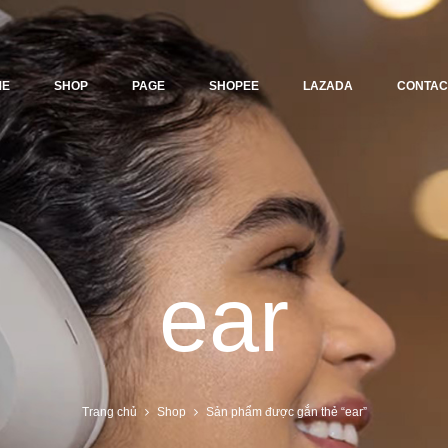
ME
SHOP
PAGE
SHOPEE
LAZADA
CONTAC
ear
Trang chủ
Shop
Sản phẩm được gắn thẻ “ear”