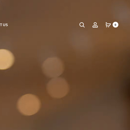
Search
Account
T US
0