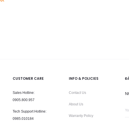
AR
CUSTOMER CARE
INFO & POLICIES
Đ
Sales Hotline:
Contact Us
N
0905.800.957
About Us
Tech Support Hotline
:
Warranty Policy
0985.010184