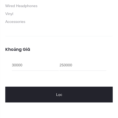
Wired Headphones
Vinyl
Accessories
Khoảng Giá
Giá
Giá
tối
tối
thiểu
đa
Lọc