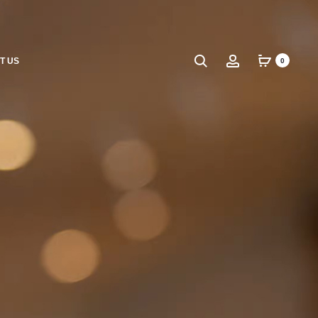
Search
Account
T US
0