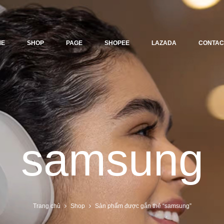
ME
SHOP
PAGE
SHOPEE
LAZADA
CONTAC
samsung
Trang chủ
Shop
Sản phẩm được gắn thẻ “samsung”