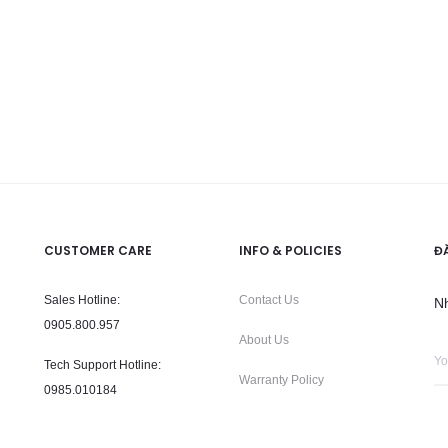
CUSTOMER CARE
INFO & POLICIES
Đ
Sales Hotline:
Contact Us
N
0905.800.957
About Us
Tech Support Hotline
:
Warranty Policy
0985.010184