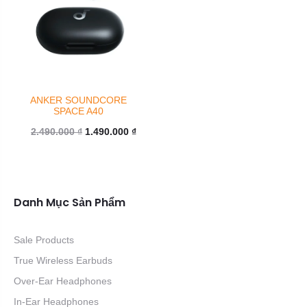
ANKER SOUNDCORE
SPACE A40
Giá
Giá
2.490.000
₫
1.490.000
₫
gốc
hiện
là:
tại
2.490.000 ₫.
là:
Danh Mục Sản Phẩm
1.490.000 ₫.
Sale Products
True Wireless Earbuds
Over-Ear Headphones
In-Ear Headphones