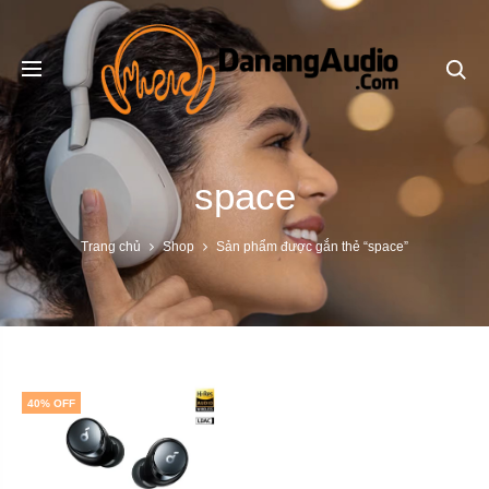
Se
space
Trang chủ
Shop
Sản phẩm được gắn thẻ “space”
40% OFF