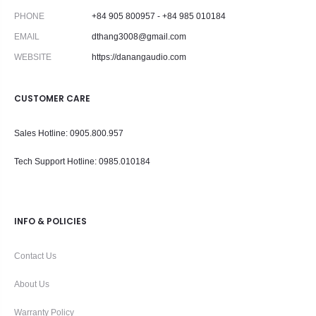
PHONE
+84 905 800957 - +84 985 010184
EMAIL
dthang3008@gmail.com
WEBSITE
https://danangaudio.com
CUSTOMER CARE
Sales Hotline: 0905.800.957
Tech Support Hotline
: 0985.010184
INFO & POLICIES
Contact Us
About Us
Warranty Policy