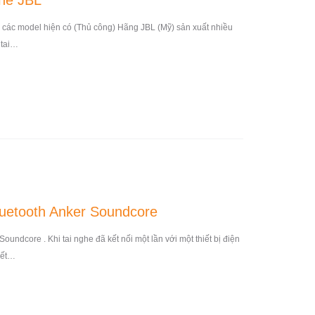
ghe JBL
ả các model hiện có (Thủ công) Hãng JBL (Mỹ) sản xuất nhiều
 tai…
luetooth Anker Soundcore
oundcore . Khi tai nghe đã kết nối một lần với một thiết bị điện
kết…