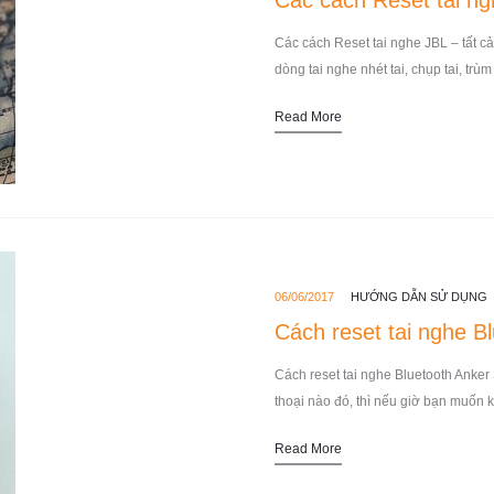
Các cách Reset tai n
Các cách Reset tai nghe JBL – tất c
dòng tai nghe nhét tai, chụp tai, trùm
Read More
06/06/2017
HƯỚNG DẪN SỬ DỤNG
Cách reset tai nghe B
Cách reset tai nghe Bluetooth Anker S
thoại nào đó, thì nếu giờ bạn muốn 
Read More