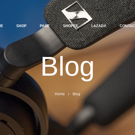
ME
SHOP
PAGE
SHOPEE
LAZADA
CONTAC
Blog
Home
Blog