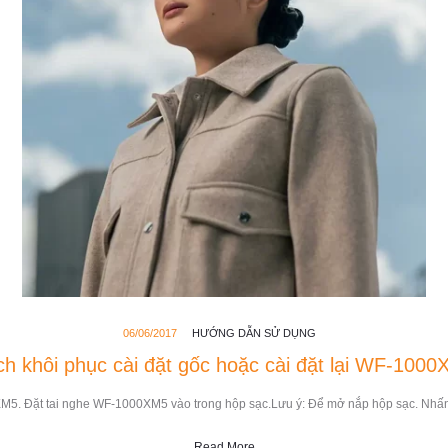
06/06/2017
HƯỚNG DẪN SỬ DỤNG
h khôi phục cài đặt gốc hoặc cài đặt lại WF-100
M5. Đặt tai nghe WF-1000XM5 vào trong hộp sạc.Lưu ý: Để mở nắp hộp sạc. Nhấn 
Read More