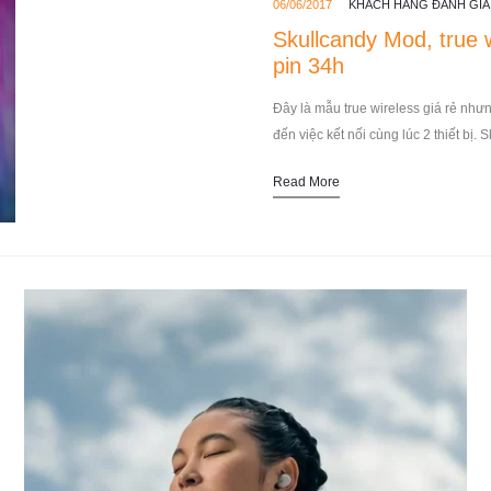
06/06/2017
KHÁCH HÀNG ĐÁNH GIÁ
Skullcandy Mod, true wi
pin 34h
Đây là mẫu true wireless giá rẻ nhưn
đến việc kết nối cùng lúc 2 thiết b
Read More