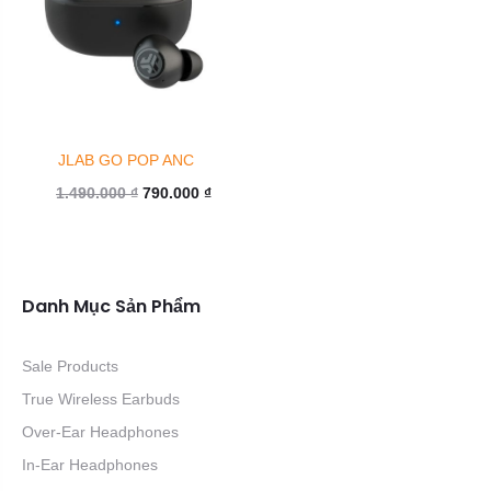
JLAB GO POP ANC
Giá
Giá
1.490.000
₫
790.000
₫
gốc
hiện
là:
tại
1.490.000 ₫.
là:
Danh Mục Sản Phẩm
790.000 ₫.
Sale Products
True Wireless Earbuds
Over-Ear Headphones
In-Ear Headphones