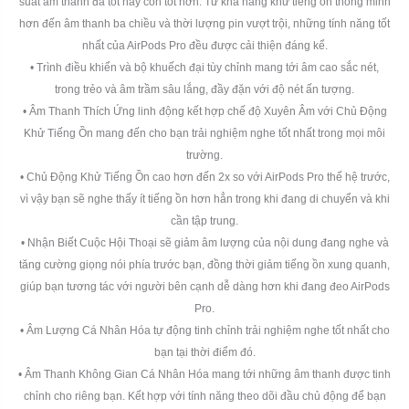
suất âm thanh đã tốt nay còn tốt hơn. Từ khả năng khử tiếng ồn thông minh
hơn đến âm thanh ba chiều và thời lượng pin vượt trội, những tính năng tốt
nhất của AirPods Pro đều được cải thiện đáng kể.
• Trình điều khiển và bộ khuếch đại tùy chỉnh mang tới âm cao sắc nét,
trong trẻo và âm trầm sâu lắng, đầy đặn với độ nét ấn tượng.
• Âm Thanh Thích Ứng linh động kết hợp chế độ Xuyên Âm với Chủ Động
Khử Tiếng Ồn mang đến cho bạn trải nghiệm nghe tốt nhất trong mọi môi
trường.
• Chủ Động Khử Tiếng Ồn cao hơn đến 2x so với AirPods Pro thế hệ trước,
vì vậy bạn sẽ nghe thấy ít tiếng ồn hơn hẳn trong khi đang di chuyển và khi
cần tập trung.
• Nhận Biết Cuộc Hội Thoại sẽ giảm âm lượng của nội dung đang nghe và
tăng cường giọng nói phía trước bạn, đồng thời giảm tiếng ồn xung quanh,
giúp bạn tương tác với người bên cạnh dễ dàng hơn khi đang đeo AirPods
Pro.
• Âm Lượng Cá Nhân Hóa tự động tinh chỉnh trải nghiệm nghe tốt nhất cho
bạn tại thời điểm đó.
• Âm Thanh Không Gian Cá Nhân Hóa mang tới những âm thanh được tinh
chỉnh cho riêng bạn. Kết hợp với tính năng theo dõi đầu chủ động để bạn