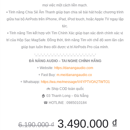
mọi việc một cách liền mạch.
• Tính năng Chia Sẻ Âm Thanh giúp bạn chia sẻ bài hát hoặc chương trình
giữa hai bộ AirPods trên iPhone, iPad, iPod touch, hoặc Apple TV ngay lập
tức.
• Tính năng Tìm kết hợp với Tìm Chính Xác giúp bạn xác định chính xác vị
trí của Hộp Sạc MagSafe. Đồng thời, tính năng Tìm với chế độ xem lân cận
giúp bạn luôn theo dõi được vị trí AirPods Pro của mình.
-_-_-_-_-_-_-_-_-_-_-_-_-_-_-_-_-_-_-_-
ĐÀ NẴNG AUDIO – TAI NGHE CHÍNH HÃNG
+ Website:
https://danangaudio.com
+ Fast Buy:
m.me/danangaudio.co
+ Whatsapp:
https://wa.me/message/V4YPTVOA2TWTO1
🚲 Ship COD toàn quốc
🏠 03 Thanh Long – Đà Nẵng
☎ HOTLINE : 0985010184
Giá
Gi
3.490.000
₫
6.190.000
₫