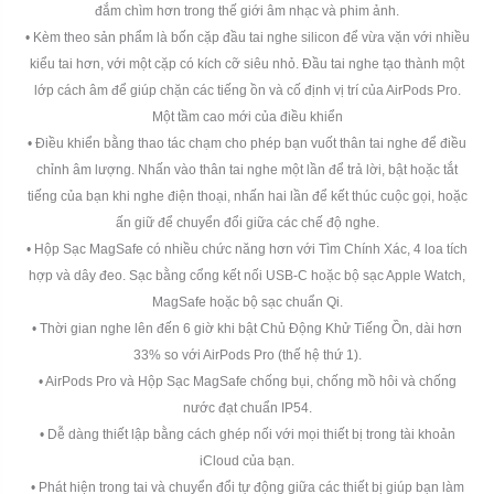
đắm chìm hơn trong thế giới âm nhạc và phim ảnh.
• Kèm theo sản phẩm là bốn cặp đầu tai nghe silicon để vừa vặn với nhiều
kiểu tai hơn, với một cặp có kích cỡ siêu nhỏ. Đầu tai nghe tạo thành một
lớp cách âm để giúp chặn các tiếng ồn và cố định vị trí của AirPods Pro.
Một tầm cao mới của điều khiển
• Điều khiển bằng thao tác chạm cho phép bạn vuốt thân tai nghe để điều
chỉnh âm lượng. Nhấn vào thân tai nghe một lần để trả lời, bật hoặc tắt
tiếng của bạn khi nghe điện thoại, nhấn hai lần để kết thúc cuộc gọi, hoặc
ấn giữ để chuyển đổi giữa các chế độ nghe.
• Hộp Sạc MagSafe có nhiều chức năng hơn với Tìm Chính Xác, 4 loa tích
hợp và dây đeo. Sạc bằng cổng kết nối USB-C hoặc bộ sạc Apple Watch,
MagSafe hoặc bộ sạc chuẩn Qi.
• Thời gian nghe lên đến 6 giờ khi bật Chủ Động Khử Tiếng Ồn, dài hơn
33% so với AirPods Pro (thế hệ thứ 1).
• AirPods Pro và Hộp Sạc MagSafe chống bụi, chống mồ hôi và chống
nước đạt chuẩn IP54.
• Dễ dàng thiết lập bằng cách ghép nối với mọi thiết bị trong tài khoản
iCloud của bạn.
• Phát hiện trong tai và chuyển đổi tự động giữa các thiết bị giúp bạn làm