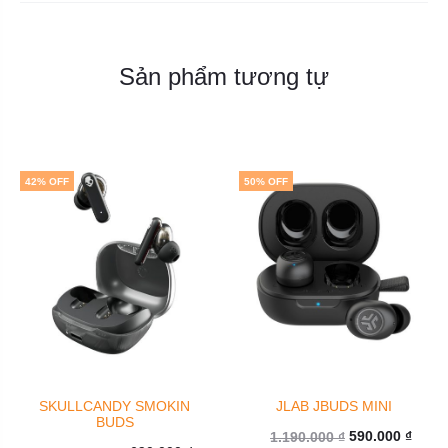
Sản phẩm tương tự
42% OFF
50% OFF
SKULLCANDY SMOKIN
JLAB JBUDS MINI
BUDS
Giá
Giá
590.000
₫
1.190.000
₫