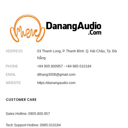
690.0
ADDRESS
03 Thanh Long, P. Thanh Bình. Q. Hải Châu, Tp. Đà
Nẵng
PHONE
+84 905 800957 - +84 985 010184
EMAIL
dthang3008@gmail.com
WEBSITE
https://danangaudio.com
CUSTOMER CARE
Sales Hotline: 0905.800.957
Tech Support Hotline
: 0985.010184